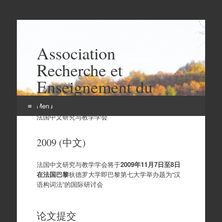
Association
Recherche et
Enseignement du
Chinois
Menu
法国中文研究与教学学会
Aller
au
2009 (中文)
contenu
法国中文研究与教学学会将于
2009年11月7日至8日
在法国巴黎
狄德罗大学即巴黎第七大学举办题为“汉
语构词法”的国际研讨会
论文提交