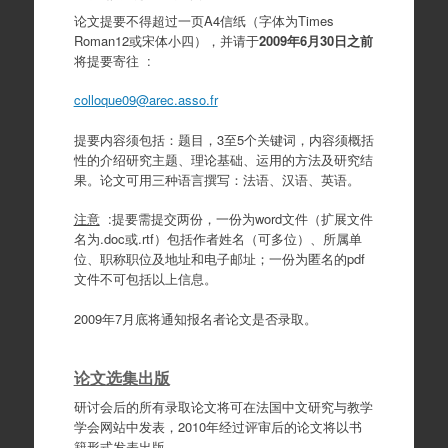
论文提要不得超过一页A4信纸（字体为Times
Roman12或宋体小四），并请于
2009年6月30日之前
将提要寄往 :
colloque09@arec.asso.fr
提要内容须包括：题目，3至5个关键词，内容须概括
性的介绍研究主题、理论基础、运用的方法及研究结
果。论文可用三种语言撰写：法语、汉语、英语。
注意
:提要需提交两份，一份为word文件（扩展文件
名为.doc或.rtf）包括作者姓名（可多位）、所属单
位、职称职位及地址和电子邮址；一份为匿名的pdf
文件不可包括以上信息。
2009年7月底将通知报名者论文是否录取。
论文选集出版
研讨会后的所有录取论文将可在法国中文研究与教学
学会网站中发表，2010年经过评审后的论文将以书
籍形式发表出版。