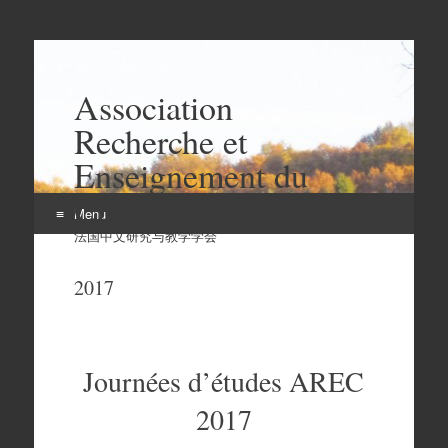
Association
Recherche et
Enseignement du
Chinois
Menu
法国中文研究与教学学会
Aller
au
2017
contenu
Journées d’études AREC
2017