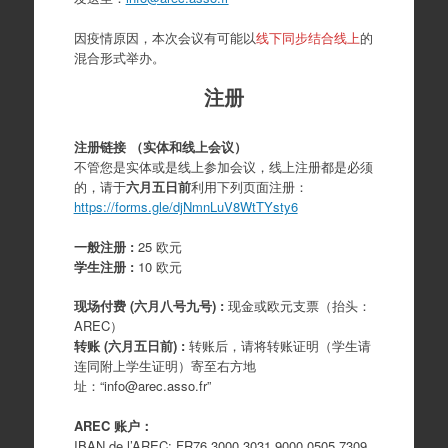
因疫情原因，本次会议有可能以
线下同步结合线上
的
混合形式举办。
注册
注册链接 （实体和线上会议）
不管您是实体或是线上参加会议，线上注册都是必须
的，请于
六月五日前
利用下列页面注册：
https://forms.gle/djNmnLuV8WtTYsty6
一般注册
:
25 欧元
学生注册
:
10 欧元
现场付费
(
六月八号九号
) :
现金或欧元支票（抬头：
AREC）
转账
(
六月五日前
) :
转账后，请将转账证明（学生请
连同附上学生证明）寄至右方地
址：“info@arec.asso.fr”
AREC 账户：
IBAN de l’AREC: FR76 3000 3031 9000 0505 7309