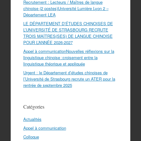
Recrutement : Lecteurs / Maîtres de langue
chinoise (2 postes)Université Lumière Lyon 2 –
Département LEA
LE DÉPARTEMENT D’ÉTUDES CHINOISES DE
L’UNIVERSITÉ DE STRASBOURG RECRUTE
TROIS MAÎTRES(SES) DE LANGUE CHINOISE
POUR L’ANNÉE 2026-2027
Appel à communicationNouvelles réflexions sur la
linguistique chinoise :croisement entre la
linguistique théorique et appliquée
Urgent : le Département d’études chinoises de
l’Université de Strasbourg recrute un ATER pour la
rentrée de septembre 2025
Catégories
Actualités
Appel à communication
Colloque