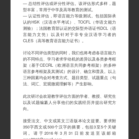
— 总结性评估或评分性评估。该评估形式多样，题
型丰富，常用于中学及高等教育的测试。
— 认证性评估，即语言能力等级测试。包括国际承
认的HSK（汉语水平考试）、TOCFL（华语文能力
测验）；法国教育部认证的交际型外语证书DCL（语
言能力文凭）以及针对于非专业汉语学习者的
CLES（高等教育语言能力证书）。
讨论不同评估类型的同时，我们也将考虑各语言能力
的不同特点、学习者求学动机的差异以及各类参考框
架（基于CECRL（欧洲语言共同参考框架）的多种
语言参考框架及其测试）的设计、确立和普及。以上
三种因素均会对考查方式、题目类型、试题重点（句
法、词汇、宏观微观理解等）产生影响。
此次研讨会欢迎教学评估方面的学者、教授、研究生
以及试题编纂人分享他们的实践经历并提出研究方
向。
接受法文、中文或英文三语版本论文提要。要求附
350字西文或500个汉字的摘要，包括3至5个关键
词。请于2016年3月31日前发送至该邮箱