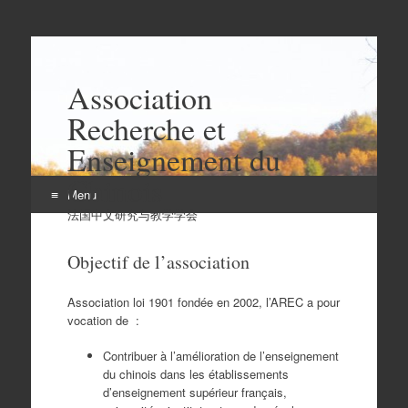
Association
Recherche et
Enseignement du
Chinois
Menu
法国中文研究与教学学会
Aller
au
Objectif de l’association
contenu
Association loi 1901 fondée en 2002, l’AREC a pour
vocation de :
Contribuer à l’amélioration de l’enseignement
du chinois dans les établissements
d’enseignement supérieur français,